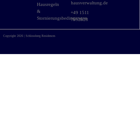
hausverwaltung.de
Hausregeln
&
+49 1511
Stornierungsbedingungen
7552528
Copyright 2026 | Schlossberg Residences